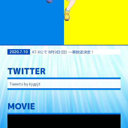
2020.7.10
20
AT-Xにて 8月9日（日） 一挙放送決定！
TWITTER
Tweets by kjgpjt
MOVIE